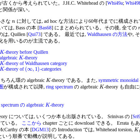
古くから考えられていた。J.H.C. Whitehead の [
Whi49a
;
Whi49
と関係が深い。
小さな
に対しては, ad hoc な方法により60年代までに構成さ
n
は, Bass の本 [
Bas68
] にまとめられている。その後, 全ての
Quillen [
Qui73
] である。 最近では,
Waldhausen の方法
や, 
化を用いるのが主流である。
-theory before Quillen
K
 algebraic
-theory
K
-theory of Waldhausen category
K
(
∞
,
1
)
-theory of
-categories
K
ろん環の algebraic
-theory である。また,
symmetric monoid
K
の圏
が構成されて以降,
ring spectrum
の algebraic
-theory も
K
spectrum の algebraic
-theory
K
theory については, いくつか本も出版されている。 Srinivas の [
Sri
している。
ここから
chapter ごとに download できる。 Errata も
 McCarthy の本 [
DGM13
] の Introduction では, Whitehead torsion,
K
という順番で動機が説明してある。