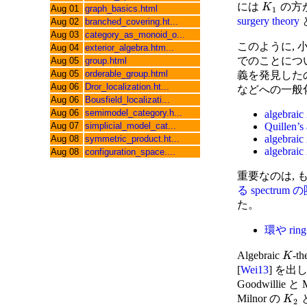
には
の方が
K
Aug 01
graph_basics.html
1
surgery theory
Aug 02
branched_covering.ht...
Aug 03
category_as_monoid_o...
このように, 
Aug 04
exterior_algebra.htm...
でのことについて
Aug 05
group.html
Aug 05
orderable_group.html
義を発見したのは, 
Aug 06
Dror_localization.ht...
などへの一般
Aug 06
Bousfield_localizati...
Aug 06
semimodel_category.h...
algebraic
Quillen’s
Aug 07
simplicial_model_cat...
algebraic
Aug 08
symmetric_product.ht...
algebraic
Aug 08
configuration_space....
重要なのは, もち
る spectrum 
た。
環や ring 
Algebraic
-
K
[
Wei13
] を出
Goodwillie と
Milnor の
K
2