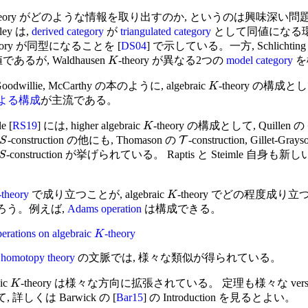
theory がどのような情報を取り出すのか, というのは興味深い問
ley は,
derived category
が
triangulated category
として同値になる環
heory が同型になることを [
DS04
] で示している。一方, Schlichting 
値であるが, Waldhausen
-theory が異なる2つの
model category
を
K
oodwillie, McCarthy の本のように, algebraic
-theory の構成と
K
 による構成
が主流である。
e [
RS19
] には, higher algebraic
-theory の構成として, Quillen の
K
-construction の他にも, Thomason の
-construction, Gillet-Gra
T
S
-construction が挙げられている。 Raptis と Steimle 自
S
-theory
で成り立つことが, algebraic
-theory でどの程度成り
K
ろう。例えば,
Adams operation
は構成できる。
rations on algebraic
-theory
K
 homotopy theory
の文脈では, 様々な類似が得られている。
ic
-theory は様々な方向に拡張されている。 定理も様々な ver
K
詳しくは Barwick の [
Bar15
] の Introduction を見るとよい。