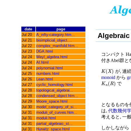
date
page
Algebraic
Jul 20
A_infty-category.htm...
Jul 21
bisimplicial_object....
Jul 22
complex_manifold.htm...
Jul 23
DGA.html
コンパクト Hau
Jul 24
Weyl_algebra.html
付きAbel群と
Jul 24
AI.html
Jul 24
polynomial.html
(
)
が, 連
K
X
Jul 25
numbers.html
monoid
から
g
Jul 26
Lean.html
(
)
で
K
R
Jul 27
cyclic_homology.html
n
Jul 28
topological_algebrai...
Jul 28
condensed_object.htm...
Jul 29
Moore_space.html
となるものを
Jul 30
model_category_of_si...
は,
代数幾何
Jul 31
moduli_of_curves.htm...
考えると, 一
Jul 31
moduli.html
Jul 31
partial_algebraic_st...
しかしながら
Jul 31
Hurwitz_space.html