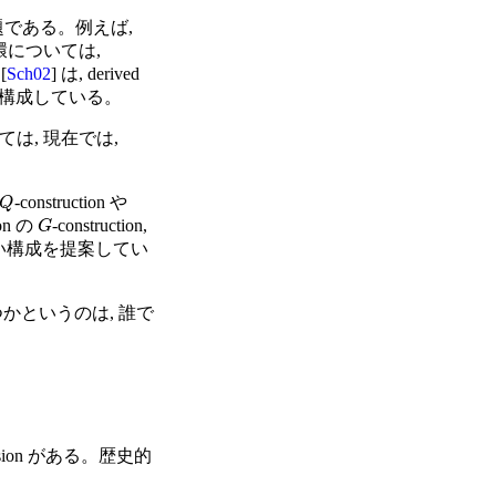
題である。例えば,
については,
[
Sch02
] は, derived
構成している。
しては, 現在では,
-construction や
Q
yson の
-construction,
G
身も新しい構成を提案してい
立つかというのは, 誰で
sion がある。歴史的