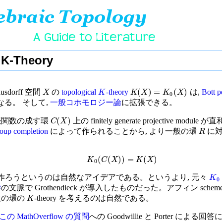
 K-Theory
(
)
=
(
)
sdorff 空間
の
topological
-theory
は,
Bott p
X
K
K
X
K
X
0
なる。 そして,
一般コホモロジー論
に拡張できる。
(
)
続関数の成す環
上の finitely generate projective modu
C
X
roup completion
によって作られることから, より一般の環
に対
R
(
(
)
)
=
(
)
K
C
X
K
X
0
作ろうというのは自然なアイデアである。というより, 元々
K
0
学
の文脈で Grothendieck が導入したものだった。アフィン sch
般の環の
-theory を考えるのは自然である。
K
この MathOverflow の質問
への Goodwillie と Porter によ