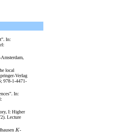
”. In:
rl
:
k-Amsterdam,
he local
Springer-Verlag
5; 978-1-4471-
ences”. In:
l
:
ory, I: Higher
72)
. Lecture
ldhausen
-
K