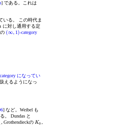
b
] である。これは
れている。 この時代ま
に対し通用する定
n
(
∞
,
1
)
その
-category
al category になってい
自由に扱えるようになっ
96
] など。Weibel も
ある。 Dundas と
, Grothendieckの
,
K
1
0