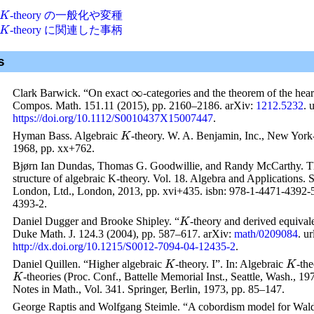
-theory の一般化や変種
K
-theory に関連した事柄
K
s
∞
Clark Barwick. “On exact
-categories and the theorem of the heart
Compos. Math.
151.11 (2015), pp. 2160–2186. arXiv:
1212.5232
.
u
https://doi.org/10.1112/S0010437X15007447
.
Hyman Bass.
Algebraic
-theory
. W. A. Benjamin, Inc., New Yor
K
1968, pp. xx+762.
Bjørn Ian Dundas, Thomas G. Goodwillie, and Randy McCarthy.
T
structure of algebraic K-theory
. Vol. 18. Algebra and Applications. 
London, Ltd., London, 2013, pp. xvi+435.
isbn
: 978-1-4471-4392-
4393-2.
Daniel Dugger and Brooke Shipley. “
-theory and derived equival
K
Duke Math. J.
124.3 (2004), pp. 587–617. arXiv:
math/0209084
.
ur
http://dx.doi.org/10.1215/S0012-7094-04-12435-2
.
Daniel Quillen. “Higher algebraic
-theory. I”. In:
Algebraic
-the
K
K
-theories (Proc. Conf., Battelle Memorial Inst., Seattle, Wash., 19
K
Notes in Math., Vol. 341. Springer, Berlin, 1973, pp. 85–147.
George Raptis and Wolfgang Steimle. “A cobordism model for Wa