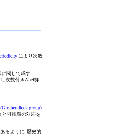
eriodicity
により次数
le が直和に関して成す
し次数付きAbel群
(Grothendieck group)
eme と可換環の対応を
る回答にあるように, 歴史的