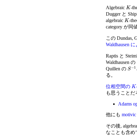
Algebraic
-
K
Dugger と Ship
algebraic
-t
K
category が同
この Dundas, G
Waldhausen
Raptis と Steiml
Waldhausen の
−
1
Quillen の
S
る。
位相空間の
K
も思うことだ
Adams ope
他にも
motivic
その後, algebra
なことも含めて, 