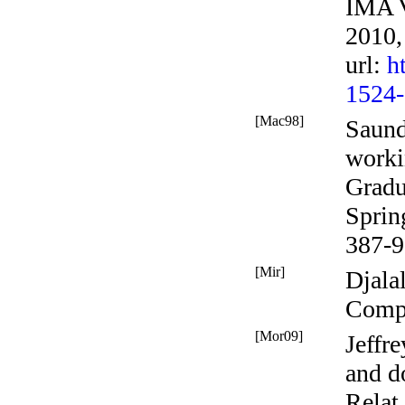
IMA V
2010,
url
:
h
1524
[Mac98]
Saund
worki
Gradu
Sprin
387-9
[Mir]
Djala
Comp
[Mor09]
Jeffr
and d
Relat.