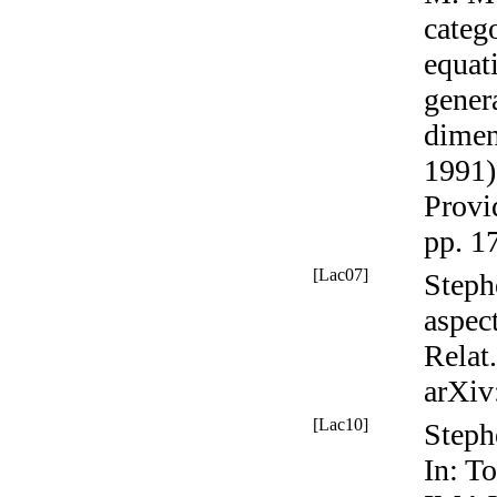
categ
equat
gener
dimen
1991)
Provi
pp. 1
[Lac07]
Steph
aspec
Relat.
arXiv
[Lac10]
Steph
In:
To