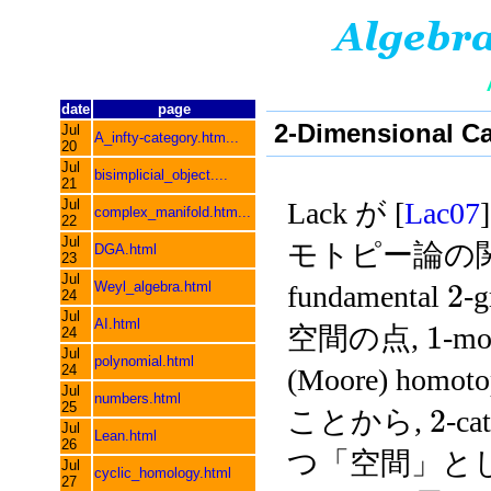
date
page
2-Dimensional Ca
Jul
A_infty-category.htm...
20
Jul
bisimplicial_object....
21
Jul
Lack が [
Lac07
complex_manifold.htm...
22
Jul
モトピー論の関
DGA.html
23
Jul
2
Weyl_algebra.html
fundamental
-
24
Jul
AI.html
1
空間の点,
-mo
24
Jul
polynomial.html
24
(Moore) h
Jul
numbers.html
25
2
ことから,
-ca
Jul
Lean.html
26
つ「空間」と
Jul
cyclic_homology.html
27