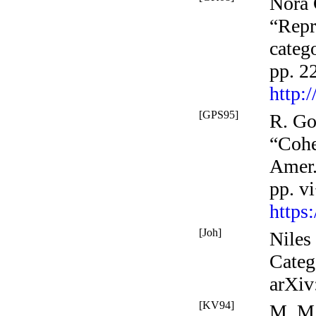
Nora 
“Repr
catego
pp. 2
http:
[GPS95]
R. Go
“Cohe
Amer.
pp. v
https
[Joh]
Niles
Categ
arXiv
[KV94]
M. M.