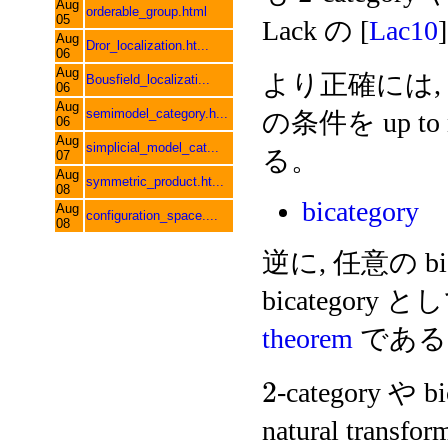
Aug
orderable_group.html
05
Lack の [
Lac10
Aug
Dror_localization.ht...
06
Aug
より正確には, bica
Bousfield_localizati...
06
Aug
semimodel_category.h...
の条件を up to 
06
Aug
simplicial_model_cat...
る。
07
Aug
symmetric_product.ht...
08
bicategory
Aug
configuration_space....
08
逆に, 任意の bicat
bicategor
theorem
である
2
-category や
natural tra