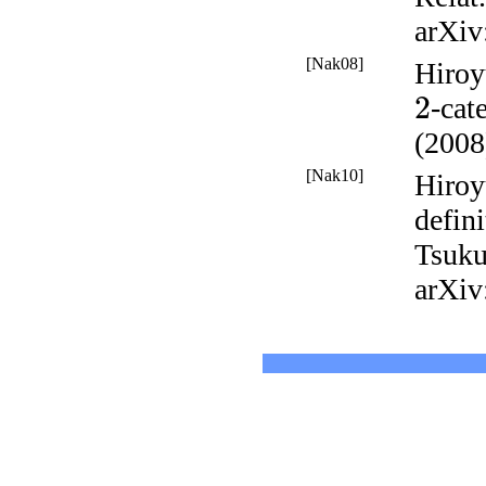
arXiv
[Nak08]
Hiroy
2
-cat
(2008
[Nak10]
Hiroy
defin
Tsuku
arXiv