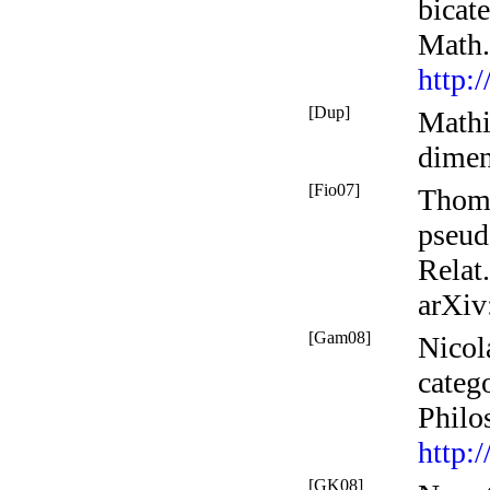
bicat
Math
http:
[Dup]
Mathi
dimen
[Fio07]
Thoma
pseud
Relat.
arXiv
[Gam08]
Nicol
catego
Philo
http:
[GK08]