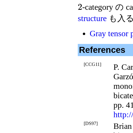
2
-category の
structure
も入
Gray tensor 
References
[CCG11]
P. Ca
Garzó
monoi
bicate
pp. 4
http:
[DS97]
Brian