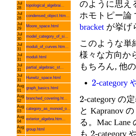
のように思え
Jul
topological_algebrai...
28
ホモトピー論
Jul
condensed_object.htm...
28
Jul
bracket
が挙げ
Moore_space.html
29
Jul
model_category_of_si...
30
このような単純な
Jul
moduli_of_curves.htm...
31
様々な方向か
Jul
moduli.html
31
もちろん, 
Jul
partial_algebraic_st...
31
Jul
Hurwitz_space.html
2
31
-categ
Aug
graph_basics.html
01
Aug
2
-categor
branched_covering.ht...
02
Aug
と Kapranov の 
category_as_monoid_o...
03
Aug
exterior_algebra.htm...
る。Mac Lane
04
Aug
group.html
2
も
-catego
05