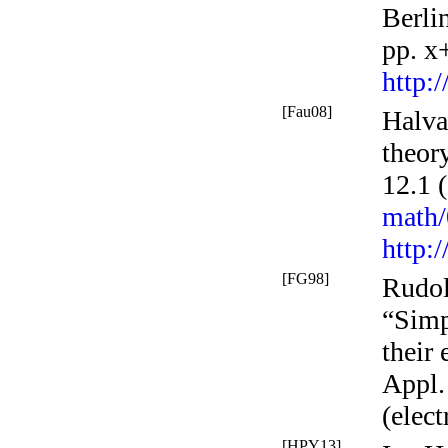
Berli
pp. x
http:
[Fau08]
Halva
theory
12.1 
math
http:
[FG98]
Rudol
“Simp
their 
Appl.
(elect
[HPY13]