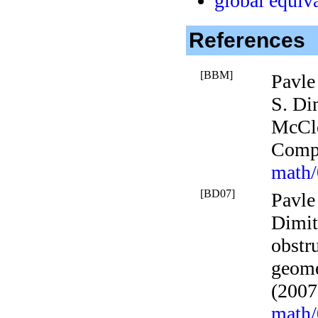
global equiv
References
[BBM]
Pavle
S. Di
McCl
Compl
math
[BD07]
Pavle
Dimit
obstr
geome
(2007
math