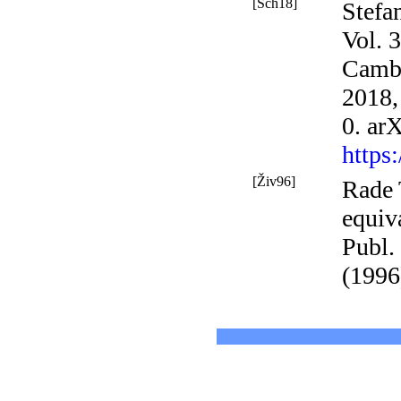
[Sch18]
Stefa
Vol. 
Cambr
2018,
0. ar
https
[Živ96]
Rade 
equiv
Publ.
(1996