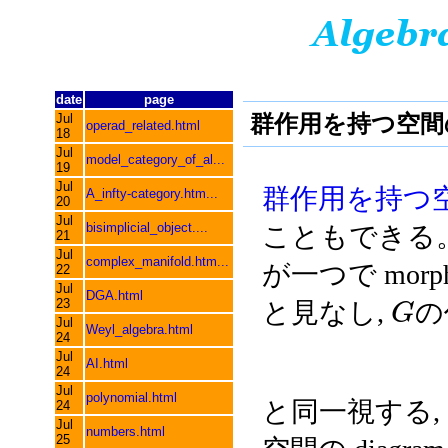
date
page
群作用を持つ空間
Jul
operad_related.html
18
Jul
model_category_of_al...
19
Jul
群作用を持つ
A_infty-category.htm...
20
Jul
bisimplicial_object....
こともできる
21
Jul
complex_manifold.htm...
が一つで morp
22
Jul
DGA.html
23
と見なし,
の
G
Jul
Weyl_algebra.html
24
Jul
AI.html
24
Jul
polynomial.html
と同一視する,
24
Jul
numbers.html
25