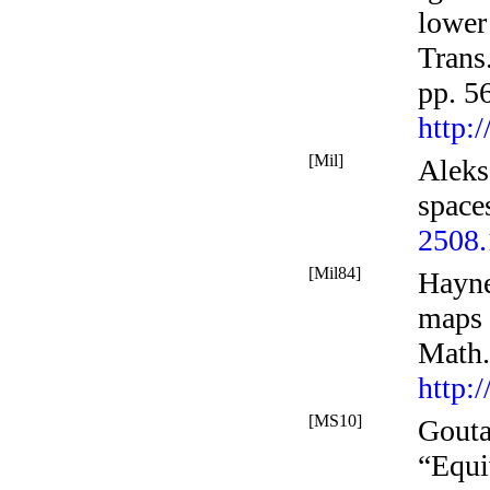
lower
Trans
pp. 5
http:
[Mil]
Aleks
space
2508
[Mil84]
Hayne
maps 
Math.
http:
[MS10]
Gouta
“Equi