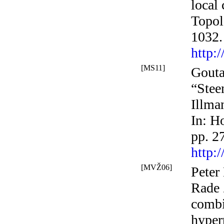
local 
Topol
1032.
http:
[MS11]
Gouta
“Stee
Illma
In:
Ho
pp. 2
http:
[MVŽ06]
Peter
Rade 
combi
hyper