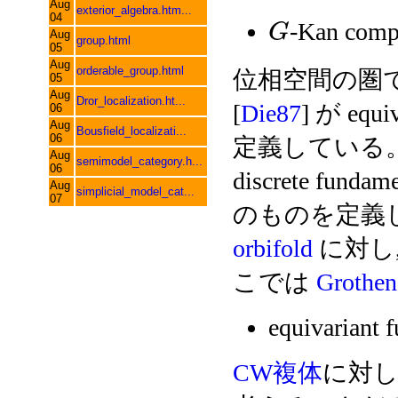
Aug
exterior_algebra.htm...
04
-Kan comp
G
Aug
group.html
05
Aug
orderable_group.html
位相空間の圏
05
Aug
Dror_localization.ht...
[
Die87
] が equiv
06
Aug
Bousfield_localizati...
06
定義している
Aug
semimodel_category.h...
06
discrete fundam
Aug
simplicial_model_cat...
07
のものを定義してい
orbifold
に対し
こでは
Grothen
equivariant 
CW複体
に対し