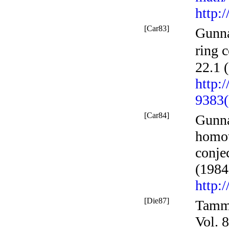
http:
[Car83]
Gunna
ring 
22.1 
http:
9383(
[Car84]
Gunna
homot
conje
(1984
http:
[Die87]
Tamm
Vol. 