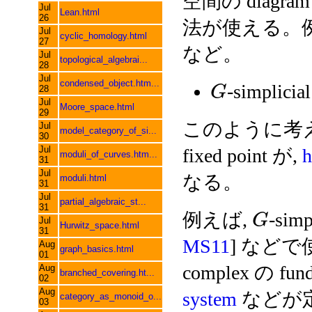
空間の diag
Jul
Lean.html
26
法が使える。例えば, 
Jul
cyclic_homology.html
27
など。
Jul
topological_algebrai...
28
Jul
condensed_object.htm...
-simplicia
G
28
Jul
Moore_space.html
29
このように考
Jul
model_category_of_si...
30
Jul
fixed point が,
h
moduli_of_curves.htm...
31
Jul
なる。
moduli.html
31
Jul
partial_algebraic_st...
31
例えば,
-sim
G
Jul
Hurwitz_space.html
31
MS11
] など
Aug
graph_basics.html
01
complex の fun
Aug
branched_covering.ht...
02
Aug
system
などが
category_as_monoid_o...
03