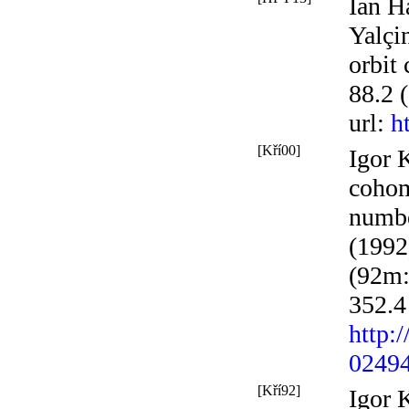
Ian H
Yalçi
orbit 
88.2 
url
:
h
[Kří00]
Igor K
cohom
numbe
(1992
(92m:
352.4
http:
0249
[Kří92]
Igor 