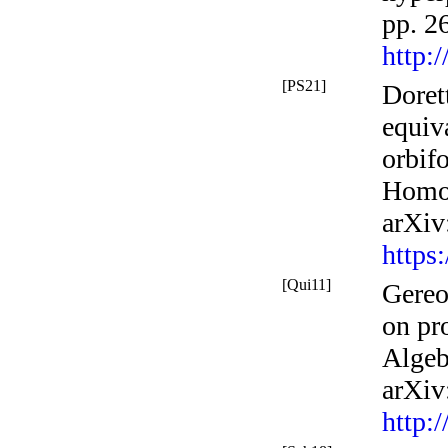
pp. 2
http:
[PS21]
Doret
equiv
orbifo
Homo
arXiv
https
[Qui11]
Gereo
on pro
Alge
arXiv
http: