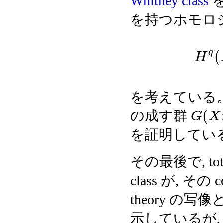
Whitney class
を
を持つホモロ
q
(
H
を考えている
(
の成す群
G
X
を証明してい
その最後で, total S
class が, その 
theory の
示しているが, それは