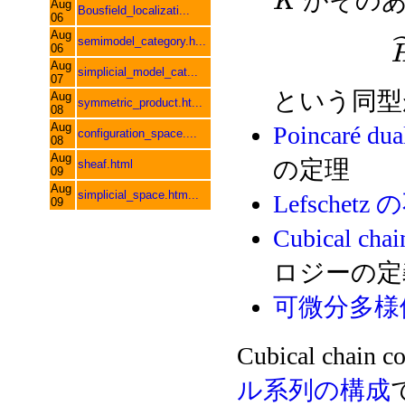
がそのある
K
Aug
Bousfield_localizati...
06
Aug
semimodel_category.h...
06
Aug
simplicial_model_cat...
07
という同型
Aug
symmetric_product.ht...
08
Aug
Poincaré dua
configuration_space....
08
Aug
の定理
sheaf.html
09
Aug
simplicial_space.htm...
Lefschet
09
Cubical cha
ロジーの定
可微分多様
Cubical chain 
ル系列の構成