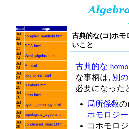
date
page
古典的な(コ)ホ
Jul
complex_manifold.htm...
22
いこと
Jul
DGA.html
23
Jul
Weyl_algebra.html
24
Jul
古典的な homolo
AI.html
24
Jul
な事柄は,
別の
polynomial.html
24
Jul
numbers.html
必要になった
25
Jul
Lean.html
26
局所係数
の
Jul
cyclic_homology.html
27
Jul
ホモロジー
topological_algebrai...
28
Jul
コホモロジーは
condensed_object.htm...
28