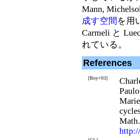
Mann, Michelso
成す空間
を用
Carmeli と Luec
れている。
References
[Boy+93]
Charl
Paulo
Marie
cycles
Math
http: