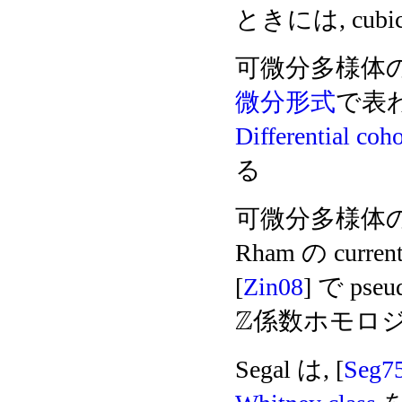
ときには, cubi
可微分多様体の 
微分形式
で表
Differential co
る
可微分多様体
Rham の cur
[
Zin08
] で p
Z
係数ホモロ
Segal は, [
Seg7