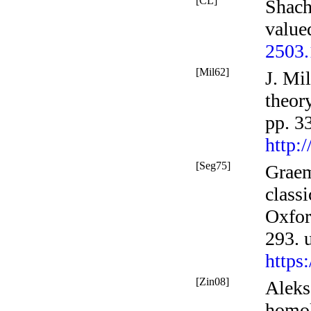
[CL]
Shach
value
2503
[Mil62]
J. Mi
theor
pp. 3
http:
[Seg75]
Graem
class
Oxfor
293.
https
[Zin08]
Aleks
homol