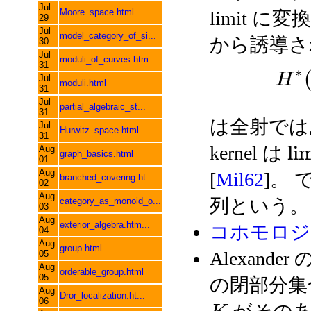
Jul
Moore_space.html
limit 
29
Jul
model_category_of_si...
から誘導さ
30
Jul
moduli_of_curves.htm...
31
∗
H
Jul
moduli.html
31
Jul
partial_algebraic_st...
31
は全射では
Jul
Hurwitz_space.html
31
l
i
kernel は
Aug
graph_basics.html
01
Aug
[
Mil62
]。 
branched_covering.ht...
02
Aug
列という。
category_as_monoid_o...
03
Aug
exterior_algebra.htm...
コホモロジ
04
Aug
group.html
Alexand
05
Aug
orderable_group.html
05
の閉部分
Aug
Dror_localization.ht...
06