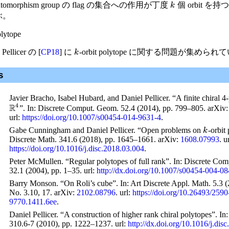
omorphism group の flag の集合への作用が丁度
個 orbit を
k
呼ぶ。
olytope
Pellicer の [
CP18
] に
-orbit polytope に関する問題が集めら
k
s
Javier Bracho, Isabel Hubard, and Daniel Pellicer. “A finite chiral 4
4
R
”. In:
Discrete Comput. Geom.
52.4 (2014), pp. 799–805. arXiv
url
:
https://doi.org/10.1007/s00454-014-9631-4
.
Gabe Cunningham and Daniel Pellicer. “Open problems on
-orbit
k
Discrete Math.
341.6 (2018), pp. 1645–1661. arXiv:
1608.07993
.
u
https://doi.org/10.1016/j.disc.2018.03.004
.
Peter McMullen. “Regular polytopes of full rank”. In:
Discrete Com
32.1 (2004), pp. 1–35.
url
:
http://dx.doi.org/10.1007/s00454-004-0
Barry Monson. “On Roli’s cube”. In:
Art Discrete Appl. Math.
5.3 (
No. 3.10, 17. arXiv:
2102.08796
.
url
:
https://doi.org/10.26493/2590
9770.1411.6ee
.
Daniel Pellicer. “A construction of higher rank chiral polytopes”. In
310.6-7 (2010), pp. 1222–1237.
url
:
http://dx.doi.org/10.1016/j.dis