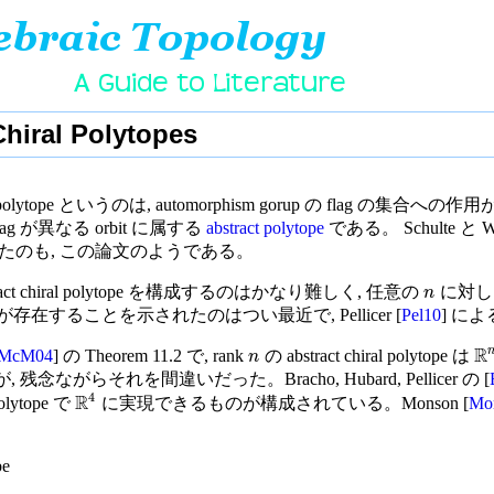
Chiral Polytopes
iral polytope というのは, automorphism gorup の flag の集合への
lag が異なる orbit に属する
abstract polytope
である。 Schulte と We
たのも, この論文のようである。
act chiral polytope を構成するのはかなり難しく, 任意の
に対し 
n
ytope が存在することを示されたのはつい最近で, Pellicer [
Pel10
] に
R
McM04
] の Theorem 11.2 で, rank
の abstract chiral polytope は
n
残念ながらそれを間違いだった。Bracho, Hubard, Pellicer の [
4
R
 polytope で
に実現できるものが構成されている。Monson [
Mo
be