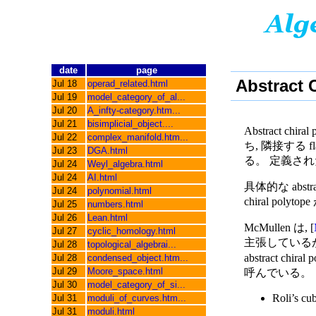
date
page
Abstract 
Jul 18
operad_related.html
Jul 19
model_category_of_al...
Jul 20
A_infty-category.htm...
Jul 21
bisimplicial_object....
Abstract ch
Jul 22
complex_manifold.htm...
ち, 隣接する f
Jul 23
DGA.html
る。 定義され
Jul 24
Weyl_algebra.html
Jul 24
AI.html
具体的な abstr
Jul 24
polynomial.html
chiral pol
Jul 25
numbers.html
Jul 26
Lean.html
McMullen は, [
Jul 27
cyclic_homology.html
主張しているが, 
Jul 28
topological_algebrai...
abstract chiral
Jul 28
condensed_object.htm...
Jul 29
Moore_space.html
呼んでいる。
Jul 30
model_category_of_si...
Roli’s cu
Jul 31
moduli_of_curves.htm...
Jul 31
moduli.html