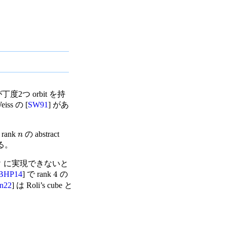
作用が丁度2つ orbit を持
iss の [
SW91
] があ
rank
の abstract
n
よる。
n
に実現できないと
4
BHP14
] で rank
の
n22
] は Roli’s cube と