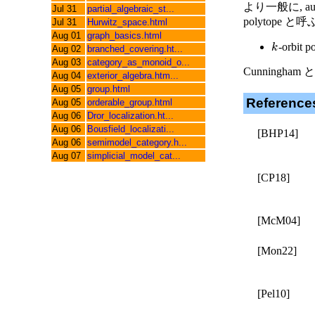
より一般に, aut
Jul 31
partial_algebraic_st...
polytope と
Jul 31
Hurwitz_space.html
Aug 01
graph_basics.html
-orbit p
k
Aug 02
branched_covering.ht...
Aug 03
category_as_monoid_o...
Cunningham と 
Aug 04
exterior_algebra.htm...
Aug 05
group.html
Reference
Aug 05
orderable_group.html
Aug 06
Dror_localization.ht...
Aug 06
Bousfield_localizati...
[BHP14]
Aug 06
semimodel_category.h...
Aug 07
simplicial_model_cat...
[CP18]
[McM04]
[Mon22]
[Pel10]