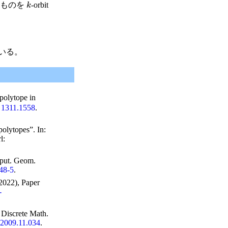
持つものを
-orbit
k
れている。
-polytope in
:
1311.1558
.
 polytopes”. In:
rl
:
put. Geom.
848-5
.
2022), Paper
-
:
Discrete Math.
c.2009.11.034
.