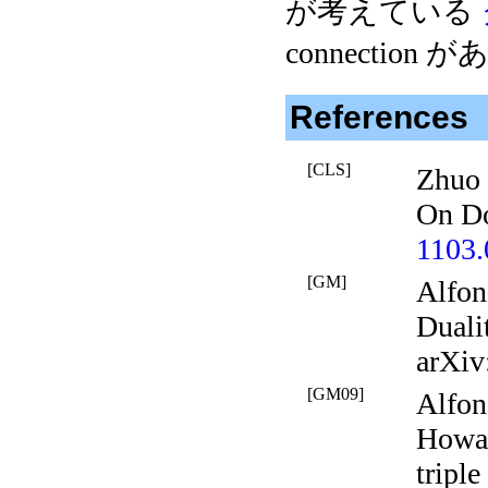
が考えている
connection 
References
[CLS]
Zhuo 
On Do
1103.
[GM]
Alfon
Duali
arXiv
[GM09]
Alfon
Howar
triple