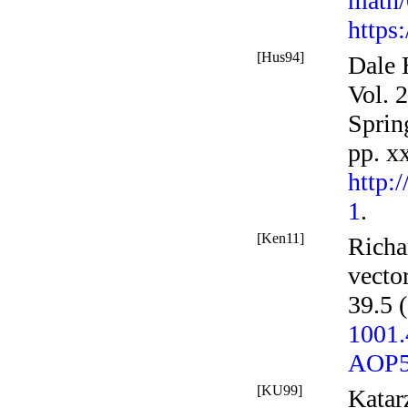
math
https
[Hus94]
Dale 
Vol. 
Sprin
pp. x
http:
1
.
[Ken11]
Richa
vecto
39.5 
1001
AOP5
[KU99]
Katar