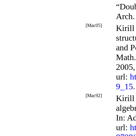
“Doub
Arch.
[Mac05]
Kiril
struct
and P
Math.
2005,
url
:
h
9_15
.
[Mac92]
Kiril
algeb
In:
Ad
url
:
h