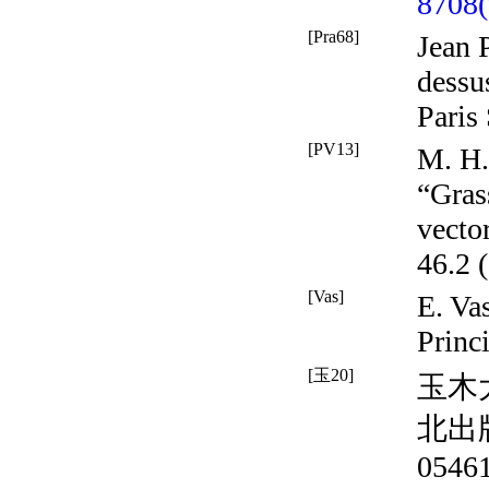
8708
[Pra68]
Jean 
dessu
Paris
[PV13]
M. H.
“Gras
vecto
46.2 
[Vas]
E. Va
Princ
[玉20]
玉木
北出版,
05461