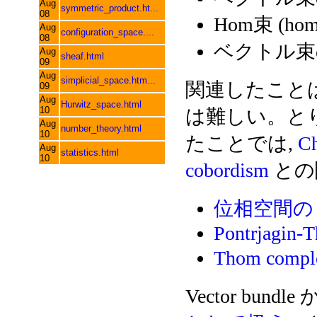
Aug
symmetric_product.ht...
08
Hom束 (hom
Aug
configuration_space....
08
ベクトル束の
Aug
sheaf.html
09
Aug
simplicial_space.htm...
関連したこと
09
Aug
Hurwitz_space.html
10
は難しい。と
Aug
number_theory.html
10
たことでは,
Ch
Aug
statistics.html
10
cobordism
との
位相空間
Pontrjagin-T
Thom compl
Vector bundl