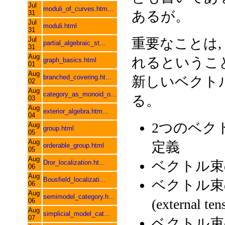
Jul
moduli_of_curves.htm...
あるが。
31
Jul
moduli.html
31
Jul
重要なことは,
partial_algebraic_st...
31
Aug
れるというこ
graph_basics.html
01
Aug
branched_covering.ht...
新しいベクト
02
Aug
category_as_monoid_o...
る。
03
Aug
exterior_algebra.htm...
04
2つのベクトル
Aug
group.html
05
Aug
定義
orderable_group.html
05
Aug
ベクトル束の直
Dror_localization.ht...
06
Aug
Bousfield_localizati...
ベクトル束のテ
06
Aug
semimodel_category.h...
(external te
06
Aug
simplicial_model_cat...
07
ベクトル束の外積