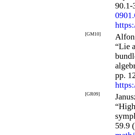
90.1-
0901
https
[GM10]
Alfon
“Lie 
bundl
algeb
pp. 1
https
[GR09]
Janus
“High
sympl
59.9 