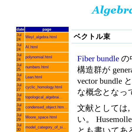
date
page
ベクトル束
Jul
Weyl_algebra.html
24
Jul
AI.html
24
Jul
Fiber bundle
の中
polynomial.html
24
Jul
numbers.html
構造群が gener
25
Jul
Lean.html
vector bu
26
Jul
cyclic_homology.html
27
な概念となっ
Jul
topological_algebrai...
28
Jul
文献としては
condensed_object.htm...
28
Jul
い。 Husemolle
Moore_space.html
29
Jul
model_category_of_si...
とも書いてある
30