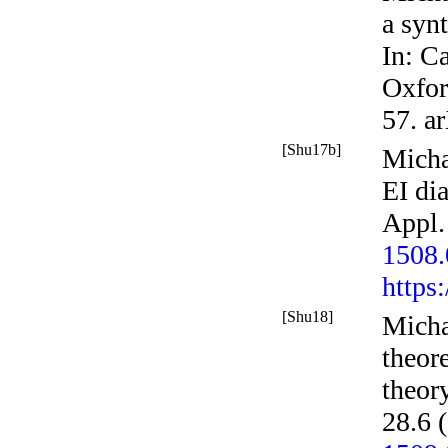
a synt
In:
Ca
Oxfor
57. a
[Shu17b]
Micha
EI di
Appl
1508
https
[Shu18]
Micha
theor
theor
28.6 