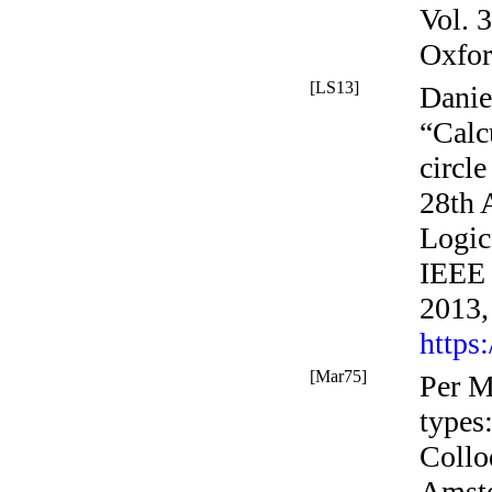
Vol. 
Oxfor
[LS13]
Danie
“Calc
circl
28th
Logic
IEEE 
2013,
https
[Mar75]
Per M
types:
Collo
Amste