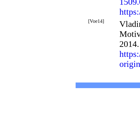
1509
https
[Voe14]
Vladi
Motiv
2014
https
origi