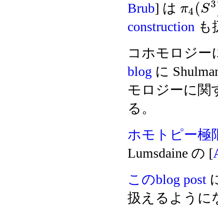
3
(
Brub
] は
π
S
4
construction
も
コホモロジー
blog
に Shulm
モロジーに関する B
る。
ホモトピー極
Lumsdaine の [
このblog post
扱えるように