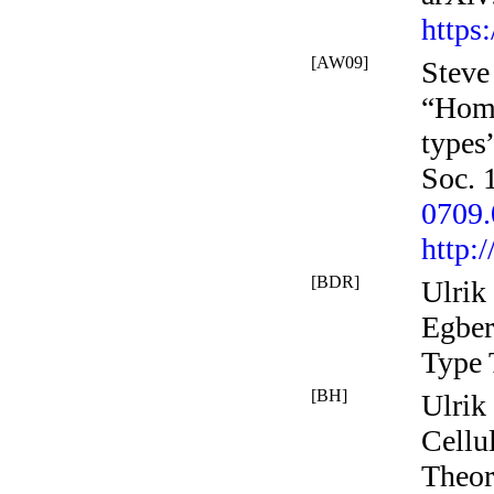
https
[AW09]
Steve
“Homo
types
Soc.
0709
http:
[BDR]
Ulrik
Egber
Type 
[BH]
Ulrik
Cellu
Theor