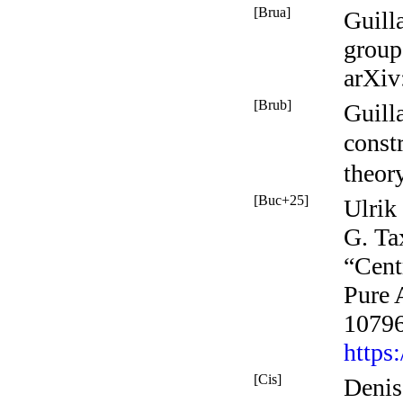
[Brua]
Guill
group
arXiv
[Brub]
Guill
const
theor
[Buc+25]
Ulrik
G. Ta
“Cent
Pure 
10796
https
[Cis]
Denis