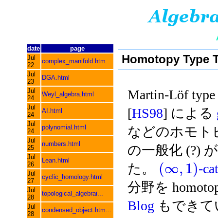
date
page
Homotopy Type 
Jul
complex_manifold.htm...
22
Jul
DGA.html
23
Jul
Martin-Löf type 
Weyl_algebra.html
24
Jul
[
HS98
] による
AI.html
24
Jul
polynomial.html
などのホモト
24
Jul
numbers.html
の一般化 (?
25
Jul
Lean.html
(
∞
,
1
)
26
た。
-ca
Jul
cyclic_homology.html
27
分野を homoto
Jul
topological_algebrai...
28
Blog
もできて
Jul
condensed_object.htm...
28