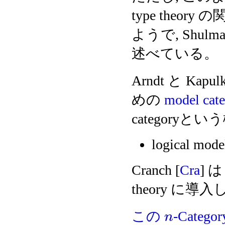
type the
ようで, Shulma
述べている。
Arndt と Kapulk
めの
model cat
category
logical mode
Cranch [
Cra
] 
theory に導
この
-Categ
n