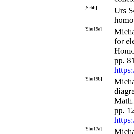
[Schb]
Urs S
homot
[Shu15a]
Micha
for e
Homo
pp. 8
https
[Shu15b]
Micha
diagr
Math.
pp. 1
https
[Shu17a]
Micha