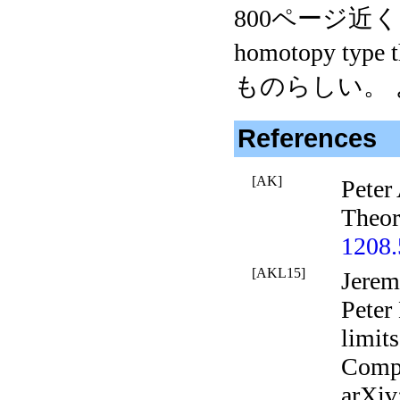
800ページ近くあ
homotopy t
ものらしい。 
References
[AK]
Peter
Theor
1208
[AKL15]
Jerem
Peter
limits
Compu
arXiv