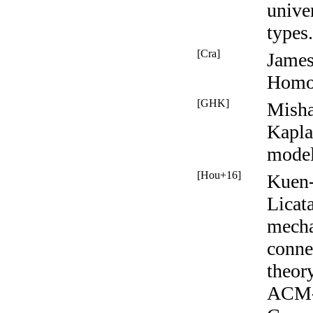
unive
types
[Cra]
James
Homo
[GHK]
Misha
Kapl
model
[Hou+16]
Kuen-
Licat
mecha
conne
theor
ACM-