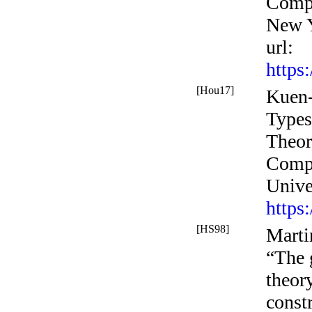
Compu
New Y
url
:
https
[Hou17]
Kuen-
Types
Theor
Compu
Unive
https
[HS98]
Marti
“The 
theor
const