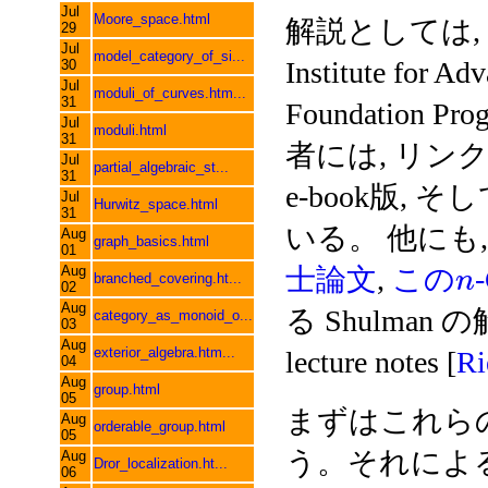
Jul
Moore_space.html
解説としては, Pel
29
Jul
model_category_of_si...
Institute for A
30
Jul
moduli_of_curves.htm...
31
Foundation 
Jul
moduli.html
31
者には, リンク
Jul
partial_algebraic_st...
31
e-book版,
Jul
Hurwitz_space.html
31
いる。 他にも, Pe
Aug
graph_basics.html
01
Aug
士論文
,
この
n
branched_covering.ht...
02
Aug
る Shulman の
category_as_monoid_o...
03
Aug
exterior_algebra.htm...
lecture notes [
Ri
04
Aug
group.html
05
まずはこれら
Aug
orderable_group.html
05
う。それによると, 
Aug
Dror_localization.ht...
06