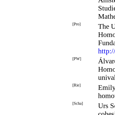
Studi
Mathe
[Pro]
The U
Homot
Funda
http:
[PW]
Álvar
Homot
univa
[Rie]
Emily
homot
[Scha]
Urs S
cohes