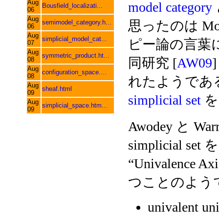
Aug
model category
Bousfield_localizati...
06
Aug
思ったのは Moer
semimodel_category.h...
06
Aug
simplicial_model_cat...
ピー論の言葉による
07
Aug
symmetric_product.ht...
同研究 [
AW09
08
Aug
configuration_space....
08
れたようであ
Aug
sheaf.html
09
simplicial set
を
Aug
simplicial_space.htm...
09
Awodey と Wa
simplicial s
“Univalence 
つことのよう
univalent un