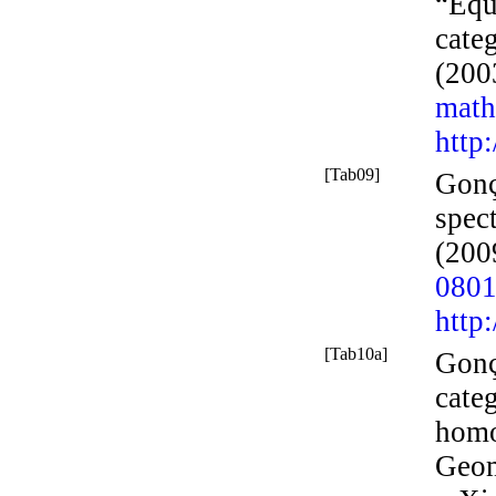
“Equ
categ
(200
math
http
[Tab09]
Gonç
spect
(200
0801
http
[Tab10a]
Gonç
cate
homo
Geom