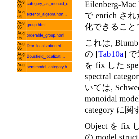
Aug
Eilenberg-Mac
category_as_monoid_o...
03
Aug
で enrich され
exterior_algebra.htm...
04
Aug
化できること
group.html
05
Aug
orderable_group.html
05
これは, Blumber
Aug
Dror_localization.ht...
06
の [
Tab10a
] 
Aug
Bousfield_localizati...
06
を fix した spec
Aug
semimodel_category.h...
06
spectral cate
いては, Schwede
monoidal mode
category
Object を fix 
の model stru