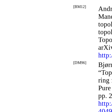
[BM12]
Andr
Mand
topo
topo
Topo
arXi
http
[DM96]
Bjør
“Top
ring 
Pure
pp. 
http
4049