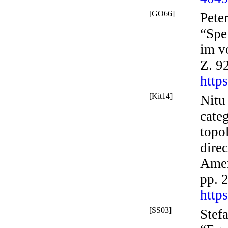
[GO66]
Pete
“Spe
im v
Z.
9
http
[Kit14]
Nitu
cate
topo
direc
Amer
pp. 
http
[SS03]
Stef