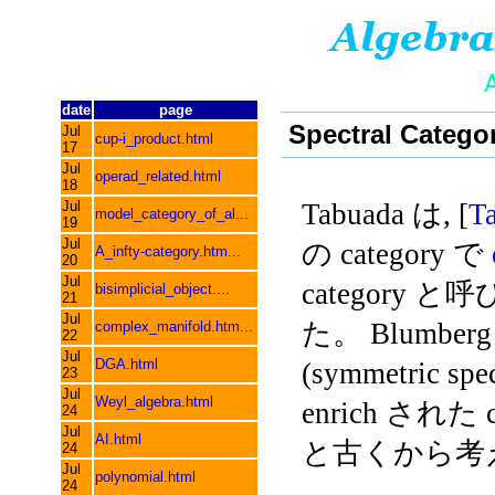
date
page
Spectral Catego
Jul
cup-i_product.html
17
Jul
operad_related.html
18
Jul
Tabuada は, [
T
model_category_of_al...
19
Jul
の category で
A_infty-category.htm...
20
Jul
category と
bisimplicial_object....
21
Jul
た。 Blumberg 
complex_manifold.htm...
22
Jul
DGA.html
(symmetric sp
23
Jul
Weyl_algebra.html
enrich された c
24
Jul
AI.html
と古くから考
24
Jul
polynomial.html
24