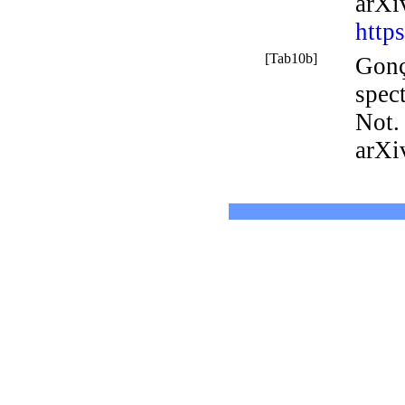
arXi
http
[Tab10b]
Gonç
spect
Not
arXi