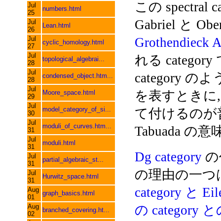
この spectra
Jul
numbers.html
25
Gabriel と Ob
Jul
Lean.html
26
Jul
Grothendieck A
cyclic_homology.html
27
Jul
れる category 
topological_algebrai...
28
Jul
category のよ
condensed_object.htm...
28
Jul
を表すときに, 
Moore_space.html
29
Jul
model_category_of_si...
て付けるのが普通なの
30
Jul
moduli_of_curves.htm...
Tabuada
31
Jul
moduli.html
31
Dg category
の代
Jul
partial_algebraic_st...
31
の理由の一つ
Jul
Hurwitz_space.html
31
category と Ei
Aug
graph_basics.html
01
Aug
の category 
branched_covering.ht...
02