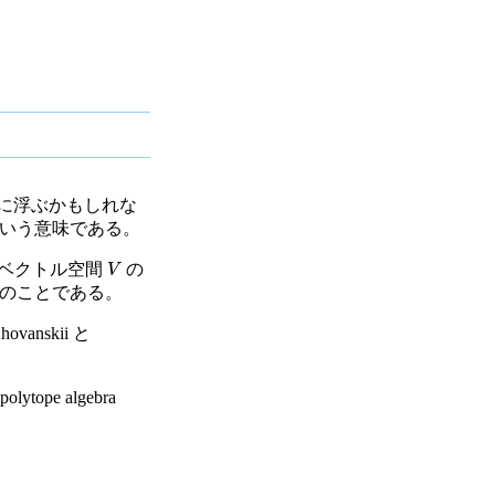
le が頭に浮ぶかもしれな
いう意味である。
次元実ベクトル空間
の
V
p の元のことである。
ovanskii と
ytope algebra