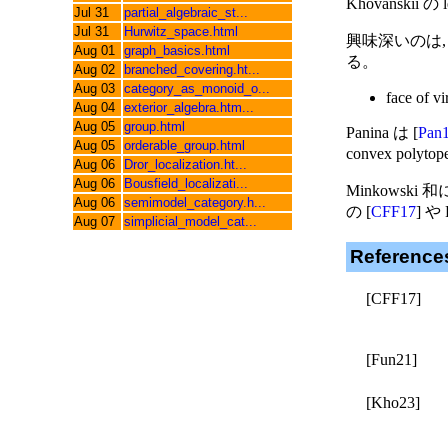
Khovanskii の le
Jul 31
partial_algebraic_st...
Jul 31
Hurwitz_space.html
興味深いのは, v
Aug 01
graph_basics.html
る。
Aug 02
branched_covering.ht...
Aug 03
category_as_monoid_o...
face of vi
Aug 04
exterior_algebra.htm...
Aug 05
group.html
Panina は [
Pan
Aug 05
orderable_group.html
convex po
Aug 06
Dror_localization.ht...
Aug 06
Bousfield_localizati...
Minkowski 和
Aug 06
semimodel_category.h...
の [
CFF17
] や 
Aug 07
simplicial_model_cat...
Reference
[CFF17]
[Fun21]
[Kho23]