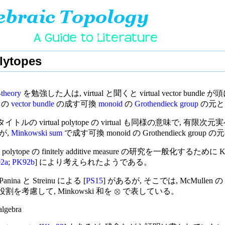
olytopes
-theory
を勉強した人は, virtual と聞くと virtual vector bund
k の
vector bundle
の成す可換
monoid
の
Grothendieck group
の元と
ルの virtual polytope の virtual も同様の意味で, 有限
が,
Minkowski sum
で成す可換 monoid の Grothendieck grou
 polytope の finitely additive measure の研究を一般化するために Kh
2a
;
PK92b
] により考えられたようである。
ina と Streinu による [
PS15
] があるが, そこでは, McMullen の pol
⊗
役割を考慮して, Minkowski 和を
で表している。
algebra