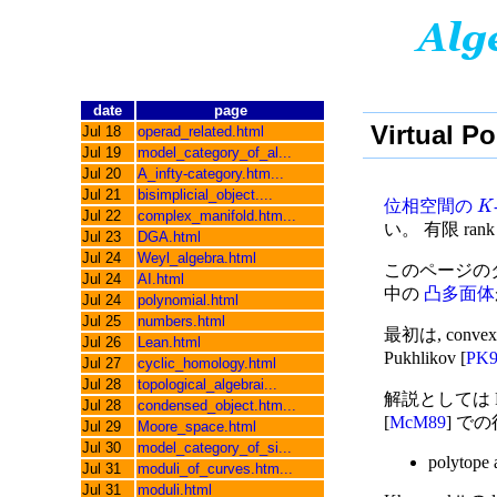
date
page
Virtual P
Jul 18
operad_related.html
Jul 19
model_category_of_al...
Jul 20
A_infty-category.htm...
Jul 21
bisimplicial_object....
位相空間の
K
Jul 22
complex_manifold.htm...
い。 有限 ran
Jul 23
DGA.html
Jul 24
Weyl_algebra.html
このページのタイト
Jul 24
AI.html
中の
凸多面体
Jul 24
polynomial.html
Jul 25
numbers.html
最初は, convex
Jul 26
Lean.html
Pukhlikov [
PK9
Jul 27
cyclic_homology.html
Jul 28
topological_algebrai...
解説としては Pan
Jul 28
condensed_object.htm...
[
McM89
] での
Jul 29
Moore_space.html
Jul 30
model_category_of_si...
polytope 
Jul 31
moduli_of_curves.htm...
Jul 31
moduli.html