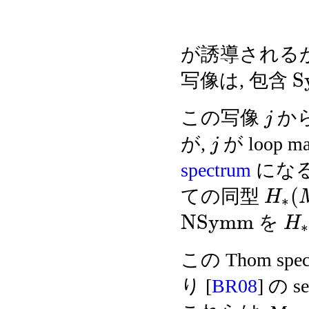
が誘導されるが,
S
写像は, 包含
この写像
か
j
が,
が loop
j
spectrum
になる。
(
ての同型
H
∗
N
S
y
m
m
を
H
∗
この Thom spe
り [
BR08
] の se