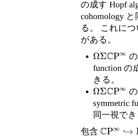
の成す Hopf alg
cohomolo
る。 これについては
がある。
∞
C
Ω
Σ
P
のコ
function の
きる。
∞
C
Ω
Σ
P
のホ
symmetric 
同一視でき
∞
C
P
↪
包含