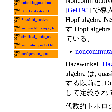
Noncommutative
Aug
orderable_group.html
05
[
Gel+95
] で
Aug
Dror_localization.ht...
06
N
Hopf algebra
Aug
Bousfield_localizati...
06
Aug
す Hopf algebr
semimodel_category.h...
06
Aug
ている。
simplicial_model_cat...
07
Aug
symmetric_product.ht...
08
noncommutat
Aug
configuration_space....
08
Hazewinkel [
Ha
algebra は, q
する以前に, Ditt
して定義され
代数的トポロ