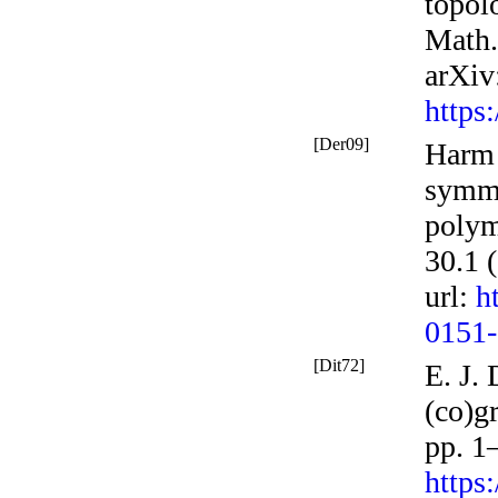
topol
Math.
arXiv
https
[Der09]
Harm 
symme
polym
30.1 
url
:
h
0151-
[Dit72]
E. J.
(co)g
pp. 1
https