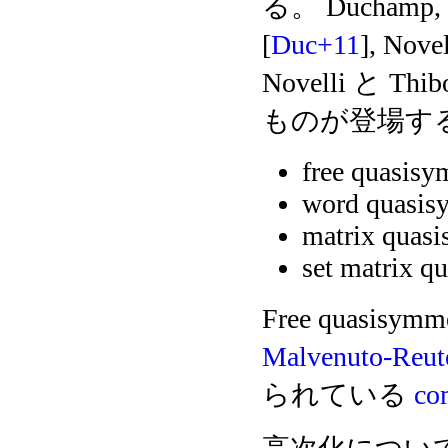
る。 Duchamp, Lu
[
Duc+11
], Nove
Novelli と Thib
ものが登場す
free quasisy
word quasisy
matrix quasi
set matrix q
Free quasisymm
Malvenuto-Reute
られている
co