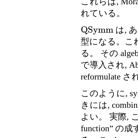
これらは, Mora
れている。
Q
S
y
m
m
は, ある
型になる。これは O
る。 その algebr
で導入され, Abra
reformula
このように, sym
きには, combin
よい。 実際, こ
function” の