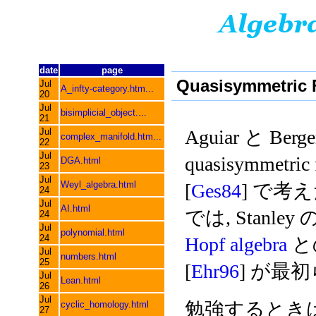
date
page
Quasisymmetric F
Jul
A_infty-category.htm...
20
Jul
bisimplicial_object....
21
Jul
Aguiar と Berge
complex_manifold.htm...
22
Jul
quasisymmetric
DGA.html
23
Jul
Weyl_algebra.html
[
Ges84
] で考え
24
Jul
AI.html
では, Stanley の
24
Jul
polynomial.html
24
Hopf algebra
との
Jul
numbers.html
25
[
Ehr96
] が最
Jul
Lean.html
26
Jul
勉強するときは, Ha
cyclic_homology.html
27