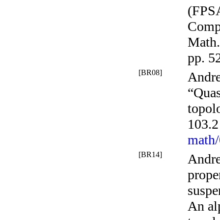
(FPS
Compu
Math.
pp. 5
[BR08]
Andre
“Quas
topol
103.2
math
[BR14]
Andre
prope
suspe
An al