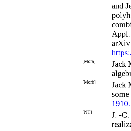
and J
polyh
combi
Appl.
arXiv
https
[Mora]
Jack 
algeb
[Morb]
Jack 
some 
1910
[NT]
J. -C.
realiz