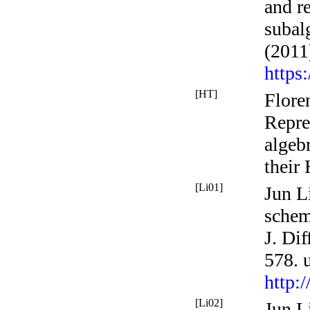
and r
subal
(2011
https
[HT]
Flore
Repre
algeb
their
[Li01]
Jun L
schem
J. Di
578.
http:
[Li02]
Jun L