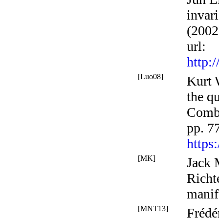
invari
(2002
url
:
http:
[Luo08]
Kurt 
the q
Combi
pp. 7
https
[MK]
Jack 
Richt
manif
[MNT13]
Frédé