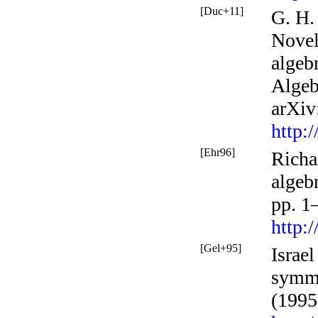
[Duc+11]
G. H.
Novel
algeb
Alge
arXiv
http:
[Ehr96]
Richa
algebr
pp. 1
http:
[Gel+95]
Israe
symme
(1995