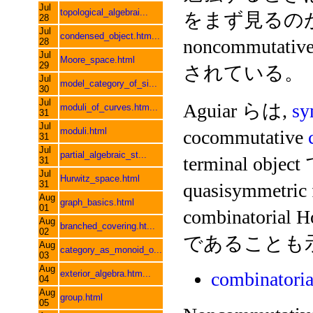
Jul
topological_algebrai...
をまず見るの
28
Jul
condensed_object.htm...
noncommutati
28
Jul
Moore_space.html
29
されている。
Jul
model_category_of_si...
30
Jul
Aguiar らは,
sy
moduli_of_curves.htm...
31
Jul
moduli.html
cocommutative
31
Jul
partial_algebraic_st...
terminal o
31
Jul
Hurwitz_space.html
31
quasisymmetri
Aug
graph_basics.html
01
combinatorial H
Aug
branched_covering.ht...
02
であることも
Aug
category_as_monoid_o...
03
Aug
exterior_algebra.htm...
combinatoria
04
Aug
group.html
05