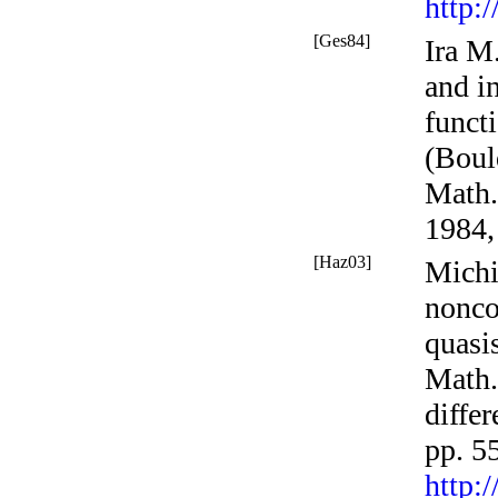
http:
[Ges84]
Ira M
and i
funct
(Boul
Math.
1984,
[Haz03]
Michi
nonco
quasi
Math
diffe
pp. 5
http: