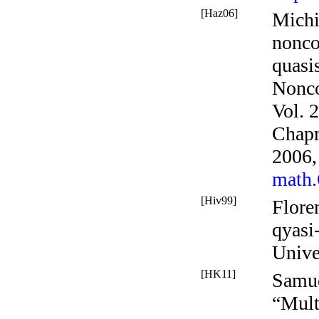
[Haz06]
Michi
nonco
quasi
Nonco
Vol. 
Chapm
2006,
math
[Hiv99]
Flore
qyasi
Unive
[HK11]
Samue
“Mult