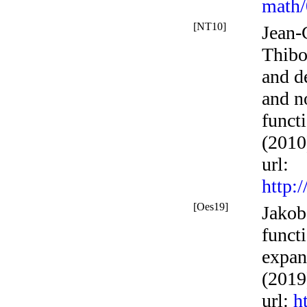
math
[NT10]
Jean-
Thibo
and d
and n
funct
(2010
url
:
http:
[Oes19]
Jakob
funct
expan
(2019
url
:
h