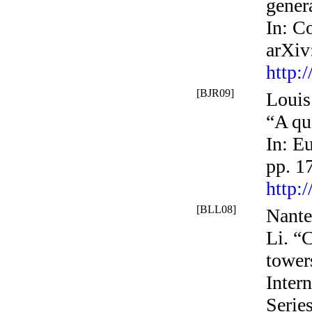
gener
In:
Co
arXiv
http:
[BJR09]
Louis 
“A qu
In:
Eu
pp. 1
http:
[BLL08]
Nante
Li. “
tower
Inter
Serie