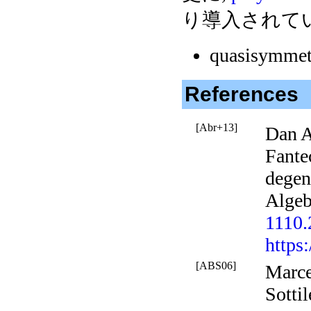
り導入されて
quasisymmetr
References
[Abr+13]
Dan A
Fante
degen
Alge
1110.
https
[ABS06]
Marce
Sotti