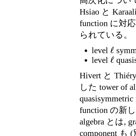
高次化につい
Hsiao と Karaal
function に対応
られている。
ℓ
level
symme
ℓ
level
quasi
Hivert と Thiér
した tower o
quasisymmetric
function 
algebra とは, gr
component 