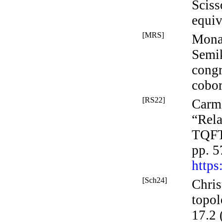
Sciss
equiv
[MRS]
Mona 
Semi
cong
cobor
[RS22]
Carm
“Rela
TQFT
pp. 
https
[Sch24]
Chris
topol
17.2 