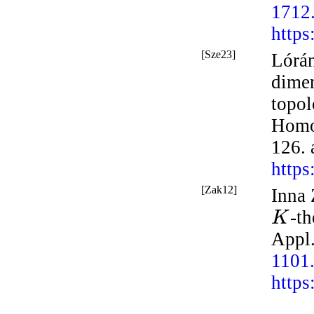
1712
https
[Sze23]
Lórán
dime
topol
Homo
126. 
https
[Zak12]
Inna 
-th
K
Appl
1101
https