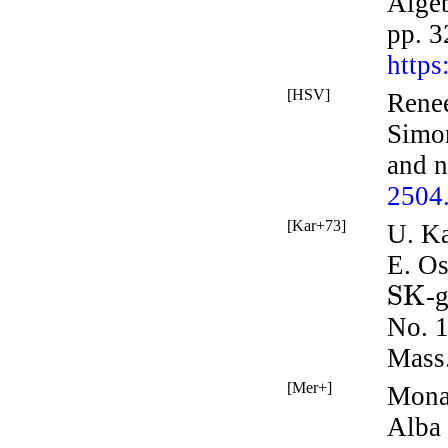
Alge
pp. 
https
[HSV]
Rene
Simo
and n
2504
[Kar+73]
U. Ka
E. O
S
K
-
No. 1
Mass.
[Mer+]
Mona 
Alba 