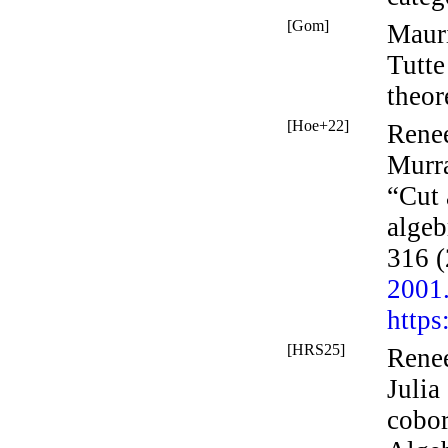
[Gom]
Maur
Tutte
theor
[Hoe+22]
Rene
Murra
“Cut 
algeb
316 (
2001
https
[HRS25]
Rene
Julia
cobor