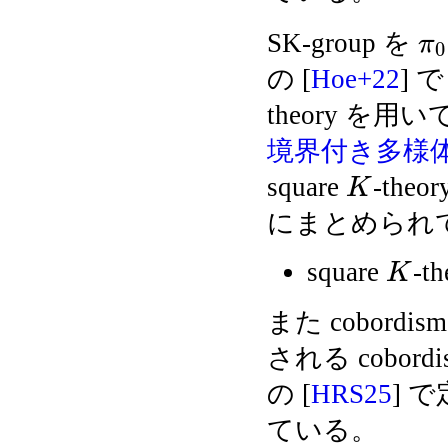
SK-group を
π
0
の [
Hoe+22
] で
theory を用
境界付き多様
square
-the
K
にまとめられ
square
-th
K
また cobordi
される cobordism
の [
HRS25
] 
ている。