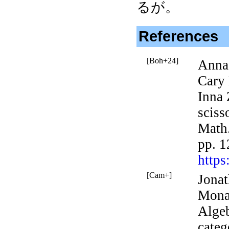
るが。
References
[Boh+24]
Anna
Cary
Inna 
sciss
Math
pp. 
https
[Cam+]
Jonat
Mona 
Algeb
categ