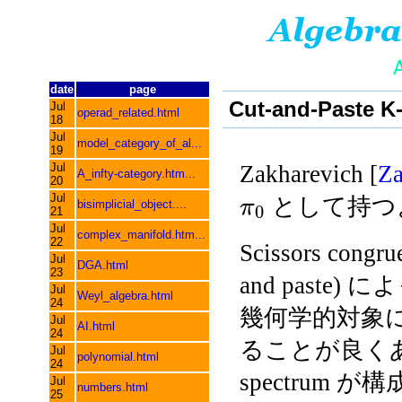
date
page
Cut-and-Paste K
Jul
operad_related.html
18
Jul
model_category_of_al...
19
Jul
Zakharevich [
Z
A_infty-category.htm...
20
Jul
として持つ
π
bisimplicial_object....
0
21
Jul
complex_manifold.htm...
22
Scissors congr
Jul
DGA.html
23
and past
Jul
Weyl_algebra.html
24
幾何学的対象に対し
Jul
AI.html
24
ることが良くあ
Jul
polynomial.html
24
spectrum
Jul
numbers.html
25