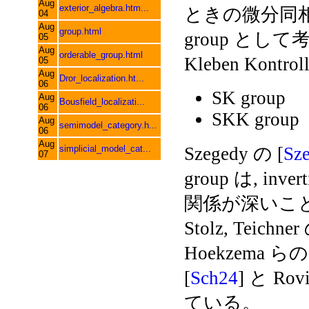
Aug
exterior_algebra.htm...
ときの微分同相
04
Aug
group.html
group として考
05
Aug
orderable_group.html
Kleben Kontr
05
Aug
Dror_localization.ht...
06
SK group
Aug
Bousfield_localizati...
06
SKK group
Aug
semimodel_category.h...
06
Aug
simplicial_model_cat...
Szegedy の [
Sz
07
group は, invert
関係が深いこと
Stolz, Te
Hoekzema らの 
[
Sch24
] と Rov
ている。