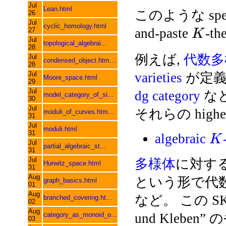
Jul
Lean.html
このような spect
26
Jul
cyclic_homology.html
and-paste
-t
27
K
Jul
topological_algebrai...
28
例えば,
代数多
Jul
condensed_object.htm...
28
Jul
varieties
が定義され
Moore_space.html
29
Jul
dg category
な
model_category_of_si...
30
Jul
それらの highe
moduli_of_curves.htm...
31
Jul
moduli.html
31
algebraic
K
Jul
partial_algebraic_st...
31
Jul
多様体
に対する c
Hurwitz_space.html
31
Aug
という形で代数化
graph_basics.html
01
Aug
など。 この SK
branched_covering.ht...
02
Aug
category_as_monoid_o...
und Kleben
03