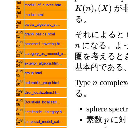
Jul
moduli_of_curves.htm...
(
)
(
)
が非
K
n
X
31
∗
Jul
moduli.html
る。
31
Jul
partial_algebraic_st...
31
Aug
それによると fin
graph_basics.html
01
Aug
になる。よって 
branched_covering.ht...
n
02
Aug
category_as_monoid_o...
圏を考えるときに
03
Aug
exterior_algebra.htm...
基本的である
04
Aug
group.html
05
Type
comp
Aug
n
orderable_group.html
05
Aug
る。
Dror_localization.ht...
06
Aug
Bousfield_localizati...
06
sphere spec
Aug
semimodel_category.h...
06
素数
に対し
p
Aug
simplicial_model_cat...
07