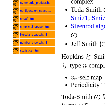
complex
Aug
symmetric_product.ht...
08
Toda-Smith
Aug
configuration_space....
08
Smi71
;
Smi
Aug
sheaf.html
09
Steenrod alg
Aug
simplicial_space.htm...
09
Aug
の
Hurwitz_space.html
10
Aug
Jeff Smi
number_theory.html
10
Aug
statistics.html
10
Hopkins と Smit
り type
comp
n
-self map
v
n
Periodicity 
Toda-Smith の