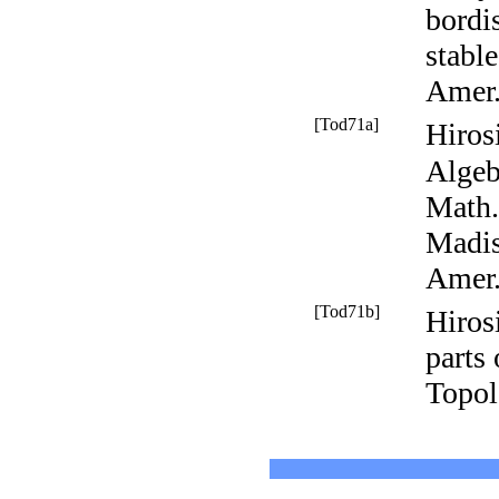
bordi
stabl
Amer
[Tod71a]
Hiros
Algeb
Math.
Madis
Amer.
[Tod71b]
Hirosi
parts 
Topo