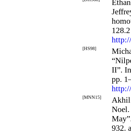
Ethan
Jeffr
homot
128.2
http:
[HS98]
Micha
“Nilp
II”. I
pp. 1
http:
[MNN15]
Akhil
Noel. 
May”.
932. 