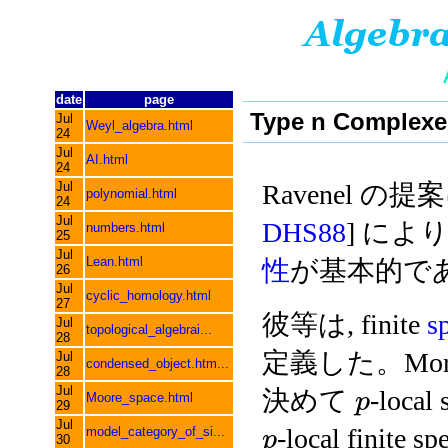
date
page
Type n Complexe
Jul
Weyl_algebra.html
24
Jul
AI.html
24
Jul
Ravenel の提
polynomial.html
24
Jul
DHS88
] によ
numbers.html
25
Jul
Lean.html
性
が基本的で
26
Jul
cyclic_homology.html
27
彼等は, finite
s
Jul
topological_algebrai...
28
定義した。Mor
Jul
condensed_object.htm...
28
Jul
決めて
-loc
p
Moore_space.html
29
Jul
-local finite s
model_category_of_si...
p
30