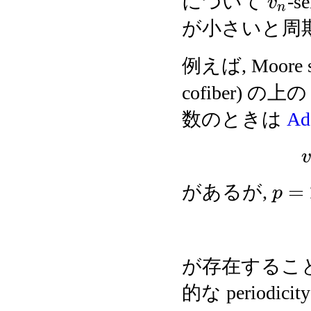
について
-
v
n
が小さいと周
例えば, Moore s
cofiber) の上
数のときは
Ad
v
=
があるが,
p
が存在するこ
的な period