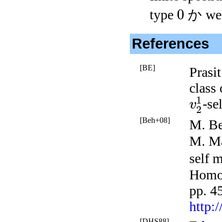
0
type
か wea
References
[BE]
Prasi
class 
1
-se
v
2
[Beh+08]
M. Be
M. Ma
self 
Homo
pp. 4
http:
[DHS88]