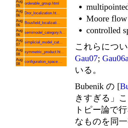
Aug
orderable_group.html
multipointe
05
Aug
Dror_localization.ht...
06
Moore flow
Aug
Bousfield_localizati...
06
controlled 
Aug
semimodel_category.h...
06
Aug
simplicial_model_cat...
これらについては
07
Aug
symmetric_product.ht...
08
Gau07
;
Gau06
Aug
configuration_space....
08
いる。
Bubenik の [
B
きすぎる」こ
トピー論で行なって
なものを同一