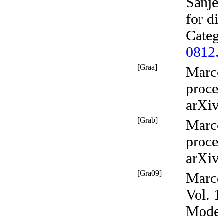
Sanje
for d
Cate
0812
[Graa]
Marc
proce
arXi
[Grab]
Marc
proce
arXi
[Gra09]
Marc
Vol.
Model