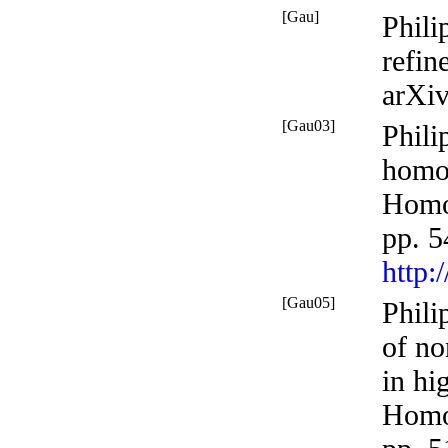
[Gau]
Phili
refin
arXi
[Gau03]
Phili
homot
Homo
pp. 
http:
[Gau05]
Phili
of no
in hi
Homo