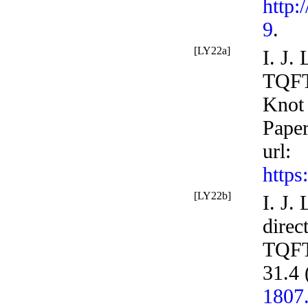
http:
9
.
[LY22a]
I. J.
TQFTs
Knot
Paper
url
:
https
[LY22b]
I. J.
direc
TQFT
31.4 
1807