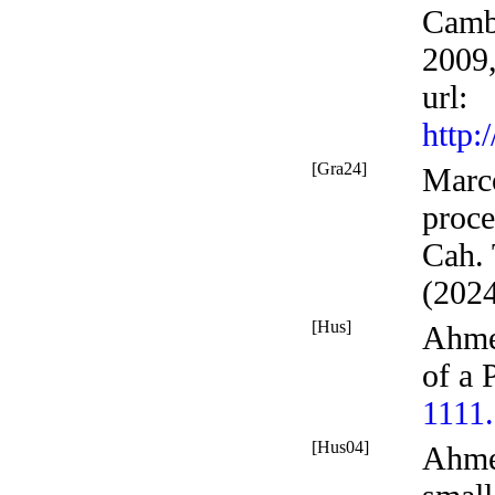
Cambr
2009
url
:
http
[Gra24]
Marco
proce
Cah. 
(2024
[Hus]
Ahme
of a 
1111
[Hus04]
Ahme