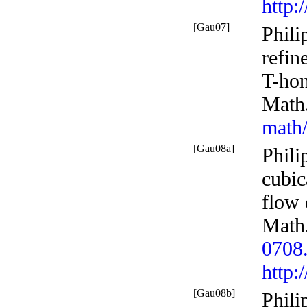
http:
[Gau07]
Phil
refin
T-hom
Math.
math
[Gau08a]
Phili
cubic
flow 
Math
0708
http:
[Gau08b]
Phili