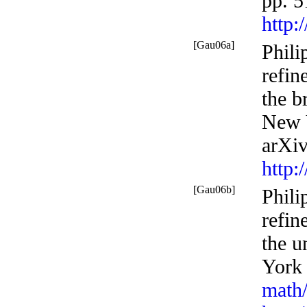
pp. 5
http:
[Gau06a]
Phili
refin
the b
New 
arXi
http:
[Gau06b]
Phili
refin
the u
York
math