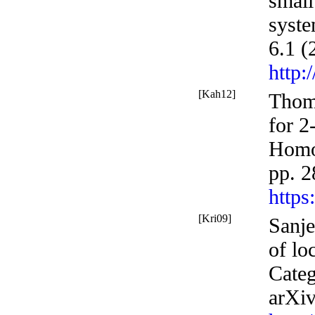
small
syste
6.1 (
http:
[Kah12]
Thoma
for 2
Homot
pp. 
https
[Kri09]
Sanje
of lo
Categ
arXi