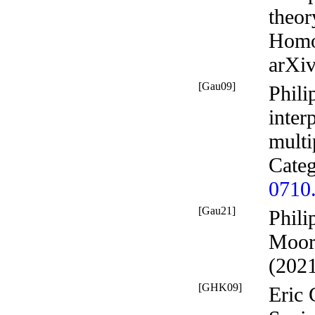
theor
Homo
arXi
[Gau09]
Phili
inter
mult
Cate
0710
[Gau21]
Phili
Moore
(2021
[GHK09]
Eric