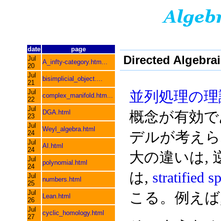
date
page
Directed Algebra
Jul
A_infty-category.htm...
20
Jul
bisimplicial_object....
21
Jul
並列処理の理
complex_manifold.htm...
22
Jul
DGA.html
概念が有効で
23
Jul
Weyl_algebra.html
デルが考えら
24
Jul
AI.html
24
大の違いは,
Jul
polynomial.html
24
は,
stratifi
Jul
numbers.html
25
Jul
こる。例えば, W
Lean.html
26
Jul
cyclic_homology.html
27