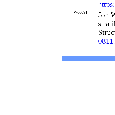
https
[Woo09]
Jon W
strat
Struc
0811