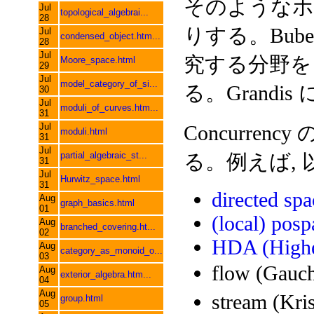
そのようなホモト
Jul
topological_algebrai...
28
りする。Buben
Jul
condensed_object.htm...
28
Jul
究する分野を dir
Moore_space.html
29
Jul
model_category_of_si...
る。Grandis
30
Jul
moduli_of_curves.htm...
31
Jul
Concurrenc
moduli.html
31
Jul
partial_algebraic_st...
る。例えば,
31
Jul
Hurwitz_space.html
31
directed spa
Aug
graph_basics.html
01
(local) posp
Aug
branched_covering.ht...
02
HDA (Highe
Aug
category_as_monoid_o...
03
flow (Gauc
Aug
exterior_algebra.htm...
04
Aug
stream (Kri
group.html
05