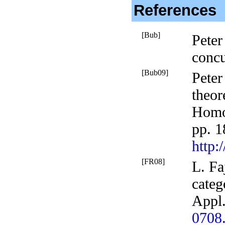
References
[Bub]
Pete
concu
[Bub09]
Pete
theor
Homo
pp. 
http:
[FR08]
L. Fa
categ
Appl
0708