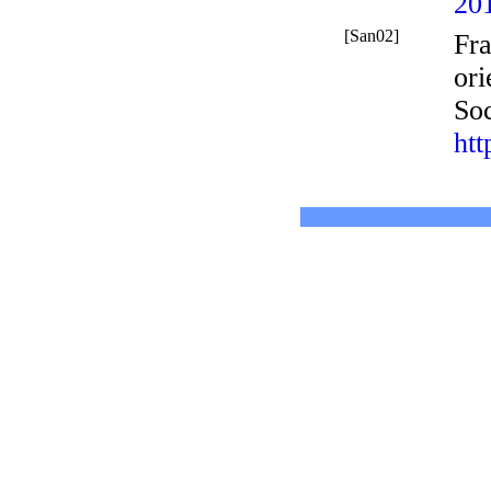
20
[San02]
Fra
ori
So
htt