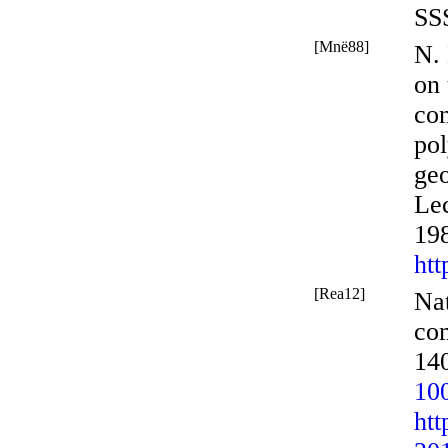
SS
[Mnë88]
N. 
on 
con
pol
ge
Lec
19
htt
[Rea12]
Na
co
140
10
htt