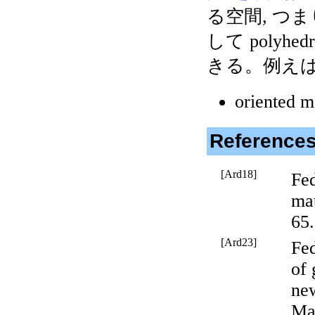
る空間, つまり
して polyh
きる。例えば, R
oriented 
Reference
[Ard18]
Fed
mat
65.
[Ard23]
Fed
of 
ne
Mat