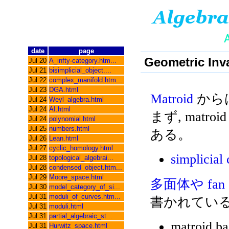
date
page
Geometric Inva
Jul 20
A_infty-category.htm...
Jul 21
bisimplicial_object....
Jul 22
complex_manifold.htm...
Jul 23
DGA.html
Matroid
から
Jul 24
Weyl_algebra.html
Jul 24
AI.html
まず, matr
Jul 24
polynomial.html
Jul 25
numbers.html
ある。
Jul 26
Lean.html
Jul 27
cyclic_homology.html
simplicial
Jul 28
topological_algebrai...
Jul 28
condensed_object.htm...
Jul 29
Moore_space.html
多面体や fan
Jul 30
model_category_of_si...
Jul 31
moduli_of_curves.htm...
書かれている
Jul 31
moduli.html
Jul 31
partial_algebraic_st...
matroid ba
Jul 31
Hurwitz_space.html