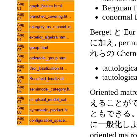
Aug
Bergman f
graph_basics.html
01
Aug
conormal 
branched_covering.ht...
02
Aug
category_as_monoid_o...
03
Berget と Eur
Aug
exterior_algebra.htm...
04
に加え, permut
Aug
group.html
05
れらの Che
Aug
orderable_group.html
05
tautologic
Aug
Dror_localization.ht...
06
tautologic
Aug
Bousfield_localizati...
06
Aug
semimodel_category.h...
Oriented ma
06
Aug
simplicial_model_cat...
えることが
07
Aug
symmetric_product.ht...
ともできる。 
08
Aug
configuration_space....
に一般化しよ
08
oriented ma