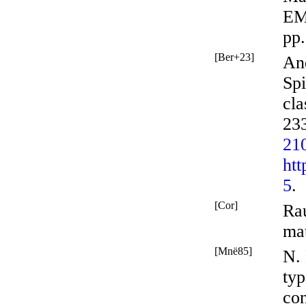
EM
pp
[Ber+23]
And
Spi
cla
233
21
htt
5
.
[Cor]
Ra
mat
[Mnë85]
N. 
typ
co