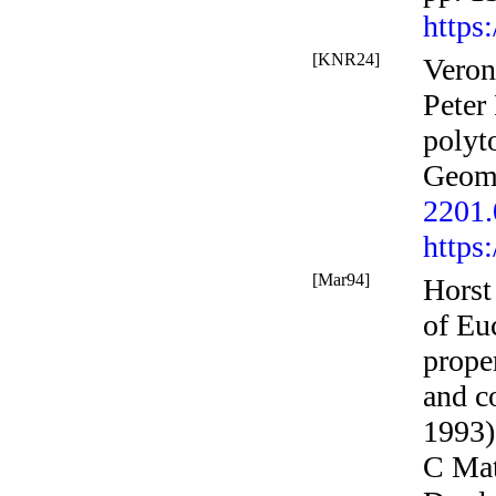
https
[KNR24]
Veron
Peter
polyt
Geom
2201
https
[Mar94]
Horst 
of Eu
proper
and c
1993)
C Mat