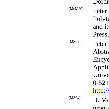
Dordr
[McM20]
Peter
Polyt
and i
Press
[MS02]
Peter
Abstr
Encyc
Appli
Unive
0-521
http:
[MS04]
B. Mo
groups