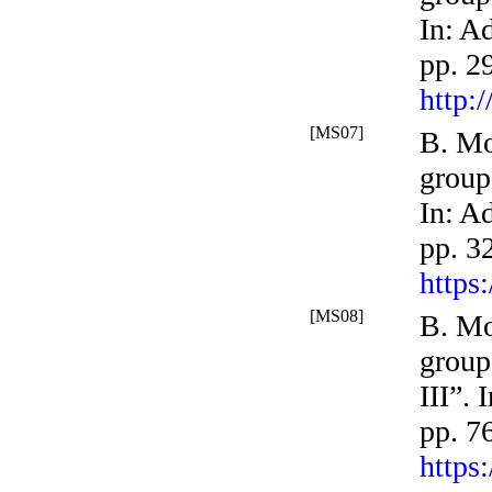
In:
Ad
pp. 2
http:
[MS07]
B. Mo
groups
In:
Ad
pp. 3
https
[MS08]
B. Mo
groups
III”. 
pp. 7
https