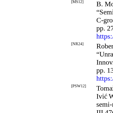
[MS12]
B. Mo
“Semi
C-gro
pp. 2
https
[NR24]
Rober
“Unra
Innov
pp. 1
https
[PSW12]
Tomaž
Ivić W
semi-
III
47