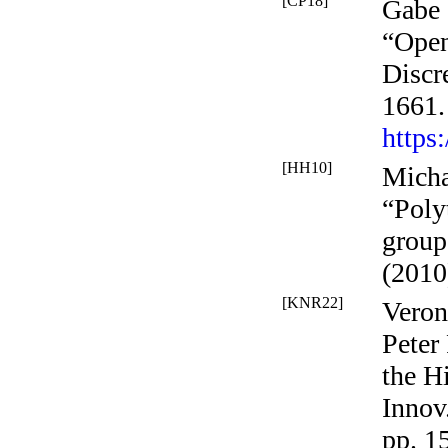
[CP18]
Gabe 
“Ope
Discr
1661.
https
[HH10]
Micha
“Poly
group
(2010
[KNR22]
Veron
Peter
the H
Innov
pp. 1