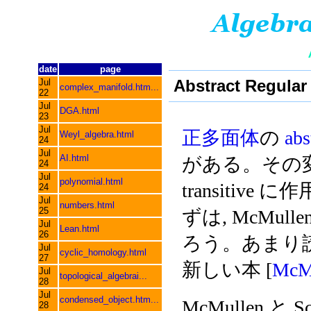
date
page
Abstract Regul
Jul
complex_manifold.htm...
22
Jul
DGA.html
23
Jul
正多面体
の
abs
Weyl_algebra.html
24
Jul
AI.html
がある。その変換群が
24
Jul
polynomial.html
transitiv
24
Jul
numbers.html
25
ずは, McMullen
Jul
Lean.html
26
ろう。あまり読み
Jul
cyclic_homology.html
27
新しい本 [
McM
Jul
topological_algebrai...
28
Jul
condensed_object.htm...
McMullen と Sc
28