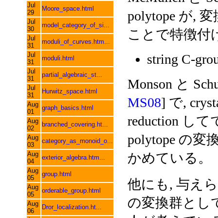
Jul
Moore_space.html
polytope が,
29
Jul
model_category_of_si...
30
ことで特徴付
Jul
moduli_of_curves.htm...
31
Jul
string C-gro
moduli.html
31
Jul
partial_algebraic_st...
31
Monson と Sc
Jul
Hurwitz_space.html
31
MS08
] で, cryst
Aug
graph_basics.html
01
reduction して
Aug
branched_covering.ht...
02
polytope
Aug
category_as_monoid_o...
03
Aug
かめている。
exterior_algebra.htm...
04
Aug
group.html
05
他にも, 与え
Aug
orderable_group.html
05
の変換群として
Aug
Dror_localization.ht...
06