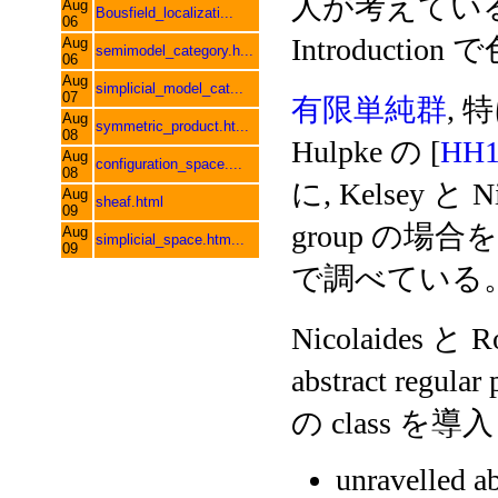
人が考えている。 Ni
Aug
Bousfield_localizati...
06
Introduct
Aug
semimodel_category.h...
06
Aug
simplicial_model_cat...
07
有限単純群
, 特
Aug
symmetric_product.ht...
08
Hulpke の [
HH1
Aug
configuration_space....
08
に, Kelsey と N
Aug
sheaf.html
09
group の場合を 
Aug
simplicial_space.htm...
09
で調べている
Nicolaides と
abstract regula
の class を
unravelled ab