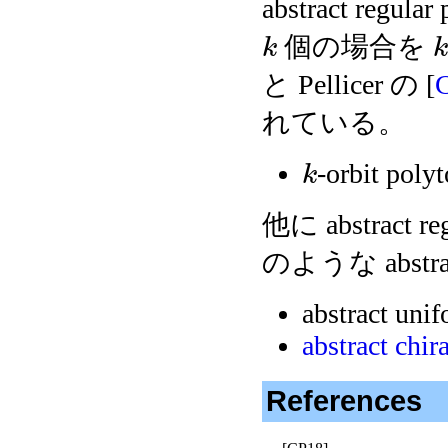
abstract reg
個の場合を
k
と Pellicer の [
れている。
-orbit poly
k
他に abstract
のような abstrac
abstract uni
abstract chir
References