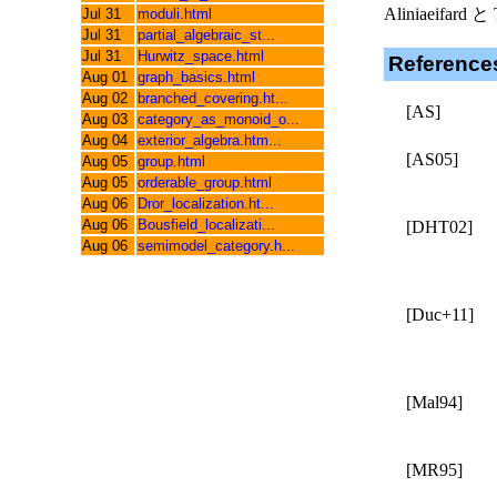
Aliniaeifard 
Jul 31
moduli.html
Jul 31
partial_algebraic_st...
Jul 31
Hurwitz_space.html
Reference
Aug 01
graph_basics.html
Aug 02
branched_covering.ht...
[AS]
Aug 03
category_as_monoid_o...
Aug 04
exterior_algebra.htm...
[AS05]
Aug 05
group.html
Aug 05
orderable_group.html
Aug 06
Dror_localization.ht...
Aug 06
Bousfield_localizati...
[DHT02]
Aug 06
semimodel_category.h...
[Duc+11]
[Mal94]
[MR95]