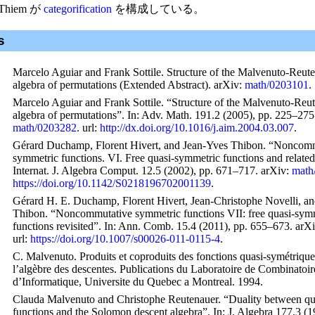
と Thiem が
categorification
を構成している。
s
Marcelo Aguiar and Frank Sottile.
Structure of the Malvenuto-Reut
algebra of permutations (Extended Abstract)
. arXiv:
math/0203101
.
Marcelo Aguiar and Frank Sottile. “Structure of the Malvenuto-Reu
algebra of permutations”. In:
Adv. Math.
191.2 (2005), pp. 225–275
math/0203282
.
url
:
http://dx.doi.org/10.1016/j.aim.2004.03.007
.
Gérard Duchamp, Florent Hivert, and Jean-Yves Thibon. “Noncom
symmetric functions. VI. Free quasi-symmetric functions and related 
Internat. J. Algebra Comput.
12.5 (2002), pp. 671–717. arXiv:
math
https://doi.org/10.1142/S0218196702001139
.
Gérard H. E. Duchamp, Florent Hivert, Jean-Christophe Novelli, a
Thibon. “Noncommutative symmetric functions VII: free quasi-sym
functions revisited”. In:
Ann. Comb.
15.4 (2011), pp. 655–673. arX
url
:
https://doi.org/10.1007/s00026-011-0115-4
.
C. Malvenuto.
Produits et coproduits des fonctions quasi-symétrique
l’algèbre des descentes
. Publications du Laboratoire de Combinatoir
d’Informatique, Universite du Quebec a Montreal. 1994.
Clauda Malvenuto and Christophe Reutenauer. “Duality between qu
functions and the Solomon descent algebra”. In:
J. Algebra
177.3 (1