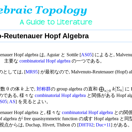
-Reutenauer Hopf Algebra
enauer Hopf algebra は, Aguiar と Sottile [
AS05
] によると, Malvenut
。 主要な
combinatorial Hopf algebra
の一つである。
としては, [
MR95
] が最初なので, Malvenuto-Reutenauer (Hopf
。
0
[
Σ
]
標数
の体
上で,
対称群
の group algebra の直和
⨁
に H
k
k
n
≥
0
n
のである, 様々な
combinatorial Hopf algebra
と関係がある Hopf alge
S05
;
AS
] を見るとよい。
tenauer Hopf algebra と, 様々な
combinatorial Hopf algebra
との関係は,
opf algebra が free quasisymmetric function の成す Hopf al
は, Duchap, Hivert, Thibon の [
DHT02
;
Duc+11
] がある