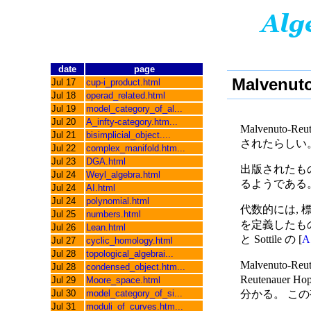
date
page
Malvenuto
Jul 17
cup-i_product.html
Jul 18
operad_related.html
Jul 19
model_category_of_al...
Jul 20
A_infty-category.htm...
Malvenuto-Reut
Jul 21
bisimplicial_object....
されたらしい
Jul 22
complex_manifold.htm...
Jul 23
DGA.html
出版されたもの
Jul 24
Weyl_algebra.html
るようである
Jul 24
AI.html
Jul 24
polynomial.html
代数的には, 
Jul 25
numbers.html
を定義したも
Jul 26
Lean.html
と Sottile の [
A
Jul 27
cyclic_homology.html
Jul 28
topological_algebrai...
Malvenuto-Reu
Jul 28
condensed_object.htm...
Reutenauer H
Jul 29
Moore_space.html
Jul 30
model_category_of_si...
分かる。 この視点から
Jul 31
moduli_of_curves.htm...