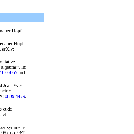
enauer Hopf
tenauer Hopf
. arXiv:
mutative
algebras”. In:
/0105065
.
url
:
nd Jean-Yves
metric
iv:
0809.4479
.
s et de
e et
asi-symmetric
995), pp. 967–